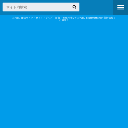
三代目JSBのライブ・セトリ・グッズ・新曲・彼女の噂など三代目J Soul Brothersの最新情報を
お届け！