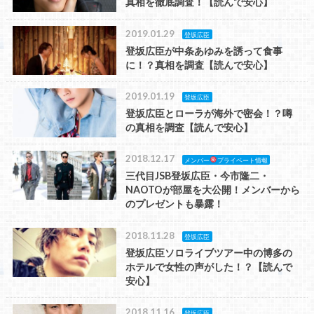
真相を徹底調査！【読んで安心】
2019.01.29
登坂広臣
登坂広臣が中条あゆみを誘って食事
に！？真相を調査【読んで安心】
2019.01.19
登坂広臣
登坂広臣とローラが海外で密会！？噂
の真相を調査【読んで安心】
2018.12.17
メンバー
プライベート情報
三代目JSB登坂広臣・今市隆二・
NAOTOが部屋を大公開！メンバーから
のプレゼントも暴露！
2018.11.28
登坂広臣
登坂広臣ソロライブツアー中の博多の
ホテルで女性の声がした！？【読んで
安心】
2018.11.16
登坂広臣