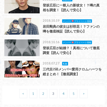
登坂広臣に一般人の新彼女！？噂の真
相を調査！【読んで安心】
2018.10.19
メンバー
プライベート情報
岩田剛典の彼女は杉咲花！？ファンの
噂を徹底検証【読んで安心】
2018.10.16
メンバー
プライベート情報
登坂広臣が結婚？！真相について徹底
調査【読んで安心】
2018.07.27
私服
三代目JSBメンバー愛用クロムハーツを
総まとめ！【徹底調査】
<
1
2
3
4
5
>