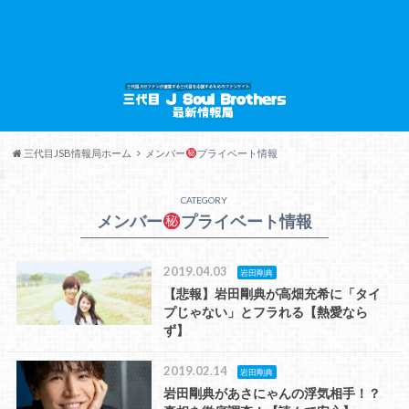
三代目JSB情報局ホーム
メンバー
プライベート情報
CATEGORY
メンバー
プライベート情報
2019.04.03
岩田剛典
【悲報】岩田剛典が高畑充希に「タイ
プじゃない」とフラれる【熱愛なら
ず】
2019.02.14
岩田剛典
岩田剛典があさにゃんの浮気相手！？