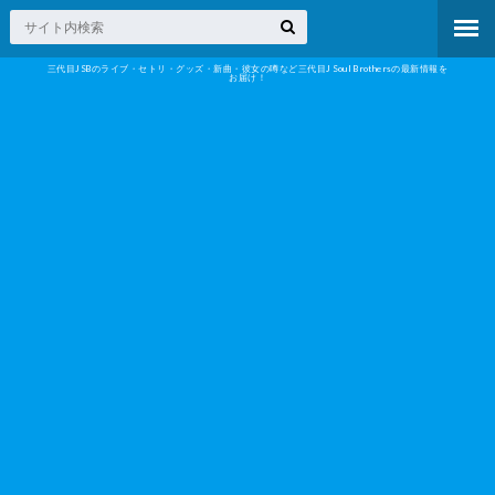
三代目JSBのライブ・セトリ・グッズ・新曲・彼女の噂など三代目J Soul Brothersの最新情報を
お届け！