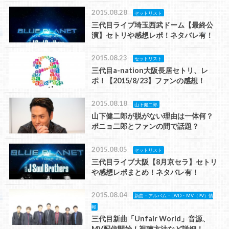
2015.08.28
セットリスト
三代目ライブ埼玉西武ドーム【最終公
演】セトリや感想レポ！ネタバレ有！
2015.08.23
セットリスト
三代目a-nation大阪長居セトリ、レ
ポ！【2015/8/23】ファンの感想！
2015.08.18
山下健二郎
山下健二郎が脱がない理由は一体何？
ポニョ二郎とファンの間で話題？
2015.08.05
セットリスト
三代目ライブ大阪【8月京セラ】セトリ
や感想レポまとめ！ネタバレ有！
2015.08.04
新曲・アルバム・DVD・MV（PV）情
報
三代目新曲「Unfair World」音源、
MV配信開始！視聴方法など詳細！