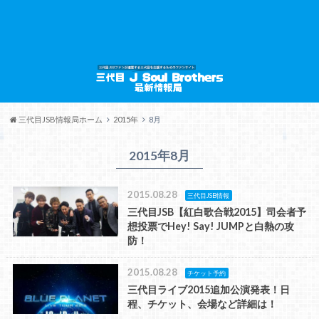
三代目JSB情報局ホーム
2015年
8月
2015年8月
2015.08.28
三代目JSB情報
三代目JSB【紅白歌合戦2015】司会者予
想投票でHey! Say! JUMPと白熱の攻
防！
2015.08.28
チケット予約
三代目ライブ2015追加公演発表！日
程、チケット、会場など詳細は！