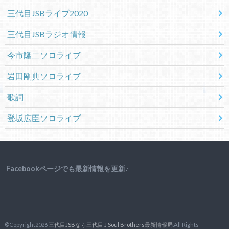
三代目JSBライブ2020
三代目JSBラジオ情報
今市隆二ソロライブ
岩田剛典ソロライブ
歌詞
登坂広臣ソロライブ
Facebookページでも最新情報を更新♪
©Copyright2026
三代目JSBなら三代目 J Soul Brothers最新情報局
.All Rights