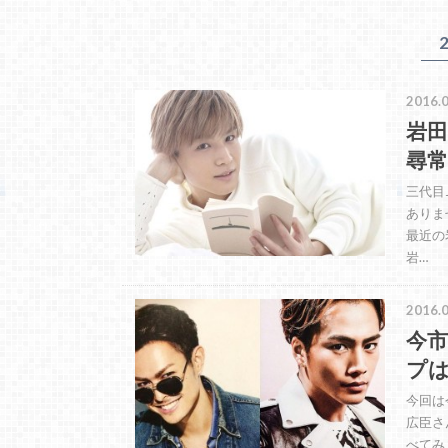
2016.0
岩田
尋
三代目J
ありま
最近の
岩…
2016.0
今
プ
今回は今
広臣さ
べてみ