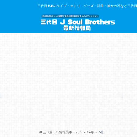
三代目JSBのライブ・セトリ・グッズ・新曲・彼女の噂など三代目J So
三代目JSB情報局ホーム
2016年
5月