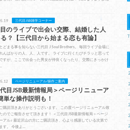
5.19
三代目JSB雑学コーナー
代目のライブで出会い交際、結婚した人
T
いる？【三代目から始まる恋も有論】
どまる事を知らない三代目 J Soul Brothers。 毎回ライブ会場に
れんばかりの人、人、人です。 ライブに行くたびチラッと思って
ですが、ここで出会った男女が仲良くなったり、交際にきっかけ
…
5.12
ページリニューアル/操作ご案内
代目JSB最新情報局＞ページリニューア
簡単な操作説明も！
ご購読頂きありがとうございます。 この度ページリニューアル致
たのでご報告させて頂きます！ ＜三代目JSB最新情報局＞ページ
ーアル♪ 最近沢山の方にご購読頂き、心より感謝している次第で
ます。 今後よ…