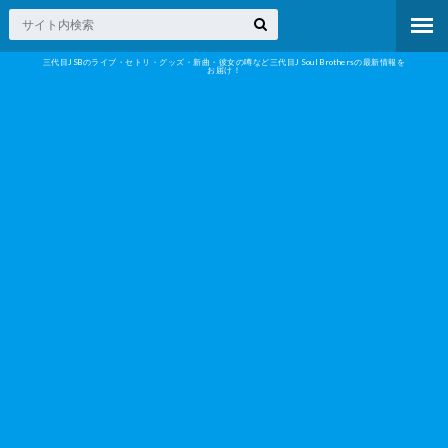
三代目JSBのライブ・セトリ・グッズ・新曲・彼女の噂など三代目J Soul Brothersの最新情報を
お届け！