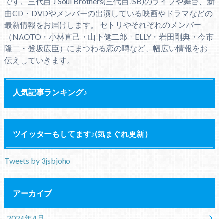
です。三代目 J Soul Brothers(三代目JSB)のライブや舞台、新
曲CD・DVDやメンバーの出演している映画やドラマなどの
最新情報をお届けします。 セトリやそれぞれのメンバー
（NAOTO・小林直己・山下健二郎・ELLY・岩田剛典・今市
隆二・登坂広臣）にまつわる恋の噂など、幅広い情報をお
伝えしていきます。
人気記事ランキング♪
ツイッターもしてます♪(気まぐれ更新）
Tweets by 3jsbjoho
アーカイブ
2024年4月