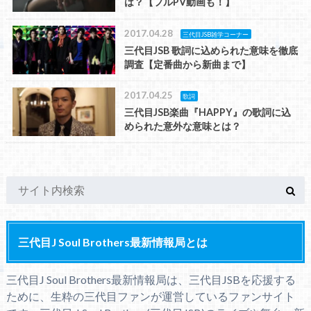
は？【フルPV動画も！】
2017.04.28
三代目JSB雑学コーナー
三代目JSB 歌詞に込められた意味を徹底
調査【定番曲から新曲まで】
2017.04.25
歌詞
三代目JSB楽曲『HAPPY』の歌詞に込
められた意外な意味とは？
三代目J Soul Brothers最新情報局とは
三代目J Soul Brothers最新情報局は、三代目JSBを応援する
ために、生粋の三代目ファンが運営しているファンサイト