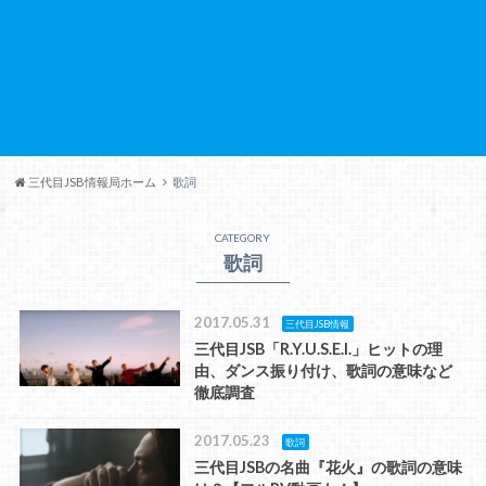
三代目JSB情報局ホーム
歌詞
CATEGORY
歌詞
2017.05.31
三代目JSB情報
三代目JSB「R.Y.U.S.E.I.」ヒットの理
由、ダンス振り付け、歌詞の意味など
徹底調査
2017.05.23
歌詞
三代目JSBの名曲『花火』の歌詞の意味