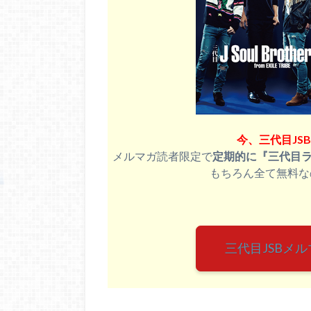
今、三代目JS
メルマガ読者限定で
定期的に『三代目
もちろん全て無料な
三代目JSBメ