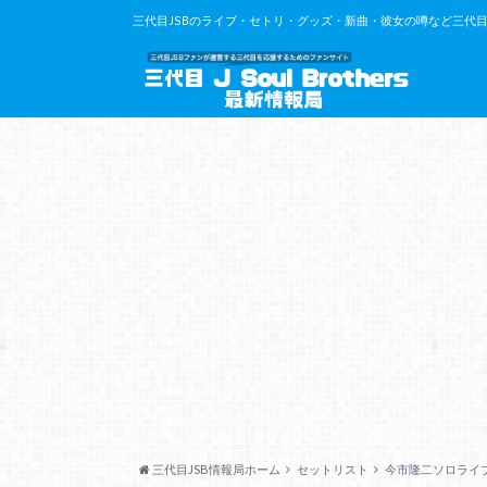
三代目JSBのライブ・セトリ・グッズ・新曲・彼女の噂など三代目J So
三代目JSB情報局ホーム
セットリスト
今市隆二ソロライブ2