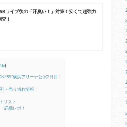
JSBライブ後の「汗臭い！」対策！安くて超強力
調査！
ide
]
RKNESS”横浜アリーナ公演2日目！
列・売り切れ情報！
セットリスト
・詳細レポ！
！