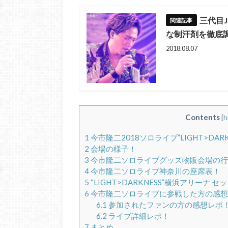
三代目
な制汗剤を徹底
2018.08.07
Contents
[
h
1
今市隆二2018ソロライブ”LIGHT>DA
2
会場の様子！
3
今市隆二ソロライブグッズ物販会場の行
4
今市隆二ソロライブ神奈川の座席表！
5
“LIGHT>DARKNESS”横浜アリーナ 
6
今市隆二ソロライブに参戦した方の感想
6.1
参加されたファンの方の感想レポ
6.2
ライブ詳細レポ！
7
まとめ。