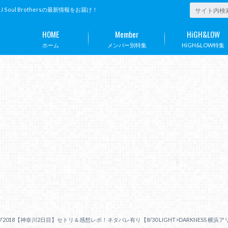
ul Brothersの最新情報をお届け！
HOME
Member
HiGH&LOW
ホーム
メンバー別特集
HiGH&LOW特集
018【神奈川2日目】セトリ＆感想レポ！ネタバレ有り【8/30 LIGHT>DARKNESS 横浜