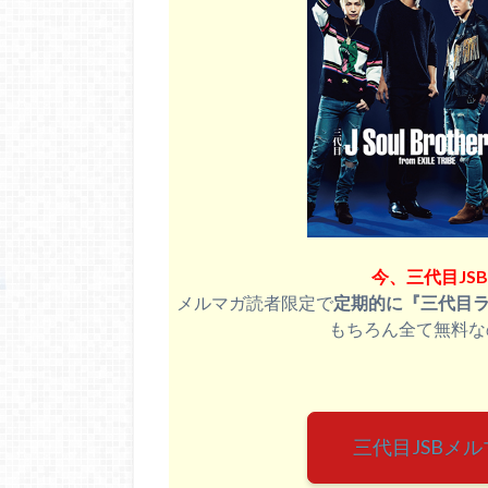
今、三代目JS
メルマガ読者限定で
定期的に『三代目
もちろん全て無料な
三代目JSBメ