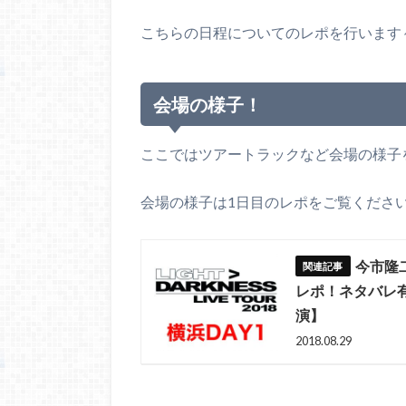
こちらの日程についてのレポを行います
会場の様子！
ここではツアートラックなど会場の様子
会場の様子は1日目のレポをご覧ください
今市隆
レポ！ネタバレ有り
演】
2018.08.29