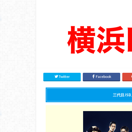
Twitter
Facebook
三代目JS