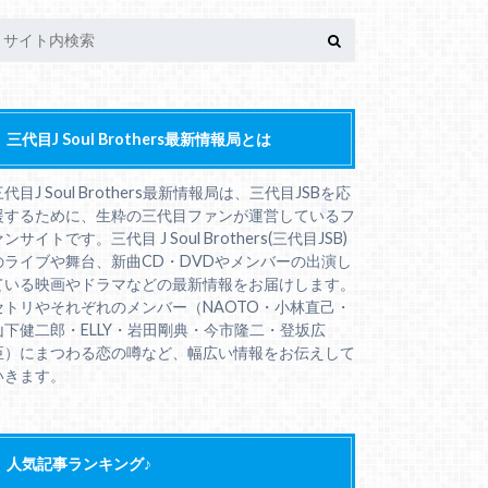
三代目J Soul Brothers最新情報局とは
三代目J Soul Brothers最新情報局は、三代目JSBを応
援するために、生粋の三代目ファンが運営しているフ
ンサイトです。三代目 J Soul Brothers(三代目JSB)
のライブや舞台、新曲CD・DVDやメンバーの出演し
ている映画やドラマなどの最新情報をお届けします。
セトリやそれぞれのメンバー（NAOTO・小林直己・
山下健二郎・ELLY・岩田剛典・今市隆二・登坂広
臣）にまつわる恋の噂など、幅広い情報をお伝えして
いきます。
人気記事ランキング♪