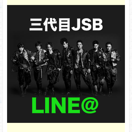
秘訣を徹底調査！
今市隆二ソロライブ2018【北海道2日目】セ
トリ＆感想レポ！ネタバレ有り【11/25
LIGHT&DARKNESS 真駒内セキスイハイムア
イスアリーナ公演】
三代目J Soul Brothers・小林直己が整形疑
惑！？賛否両論の声、噂の真相は？【徹底調
査】
三代目JSB写真集2015″BLUE PLANET”予約案
内！発売日や内容も紹介！
三代目J SOUL BROTHERS・今市隆二ソロラ
イブ『RYUJI IMAICHI CONCEPT LIVE 2022
“RILY’S NIGHT”』名古屋公演1日目セトリ＆
ライブレポ！