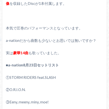
像
を収録したDiscが1本付属します。
本気で圧巻のパフォーマンスとなっています。
a-nationだから曲数も少ないとお思いでは無いですか？
実は
豪華14曲
も歌っていました。
■
a-nation8月23日セットリスト
①STORM RIDERS feat.SLASH
②O.R.I.O.N.
③Eeny, meeny, miny, moe!