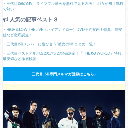
・
三代目JSBのMV、ライブフル動画を無料で見る方法！ｄTVが初月無料
で熱い！
人気の記事ベスト３
・
HiGH & LOW THE LIVE（ハイアンドロー）DVD予約案内！特典、最安
値など徹底調査！
・
三代目JSBメンバーに飛び交う”彼女の噂”まとめ一覧！
・
三代目ベストアルバム2017/3/29発売決定！『THE JSB WORLD』特典、
最安値など徹底検証！
三代目JSB専門メルマガ登録はこちら♪