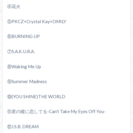
④花火
⑤PKCZ×Crystal Kay×OMILY
⑥BURNING UP
⑦S.A.K.U.R.A.
⑧Waking Me Up
⑨Summer Madness
⑩(YOU SHINE)THE WORLD
⑪君の瞳に恋してる-Can’t Take My Eyes Off You-
⑫J.S.B. DREAM