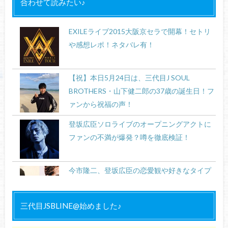
合わせて読みたい♪
EXILEライブ2015大阪京セラで開幕！セトリ
や感想レポ！ネタバレ有！
【祝】本日5月24日は、三代目J SOUL
BROTHERS・山下健二郎の37歳の誕生日！フ
ァンから祝福の声！
登坂広臣ソロライブのオープニングアクトに
ファンの不満が爆発？噂を徹底検証！
今市隆二、登坂広臣の恋愛観や好きなタイプ
は？【仲良し二人の徹底的な違い】
三代目JSBLINE@始めました♪
岩田剛典・登坂広臣・今市隆二の『美肌』の