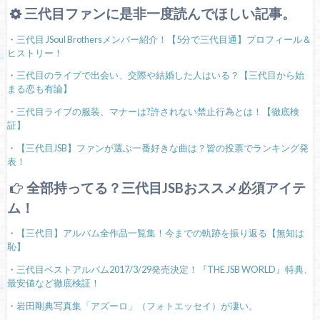
三代目ファンに是非一度読んでほしい記事。
・
三代目 JSoul Brothersメンバー紹介！【5分で三代目通】プロフィール＆
ヒストリー！
・
三代目のライブで出会い、交際や結婚した人はいる？【三代目から始
まる恋も有論】
・
三代目ライブの服装、マナーは?許されない禁止行為とは！【徹底検
証】
・
【三代目JSB】ファンが選ぶ一番好きな曲は？皆の投票でランキング発
表！
全部持ってる？三代目JSBおススメ必須アイテ
ム！
・
【三代目】アルバム全作品一覧集！今までの軌跡を振り返る【無知は
恥】
・
三代目ベストアルバム2017/3/29発売決定！『THE JSB WORLD』特典、
最安値など徹底検証！
・
岩田剛典写真集「アズーロ」（フォトエッセイ）が凄い。