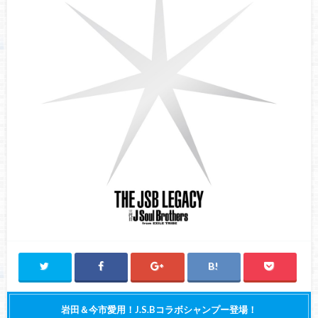
岩田＆今市愛用！J.S.Bコラボシャンプー登場！