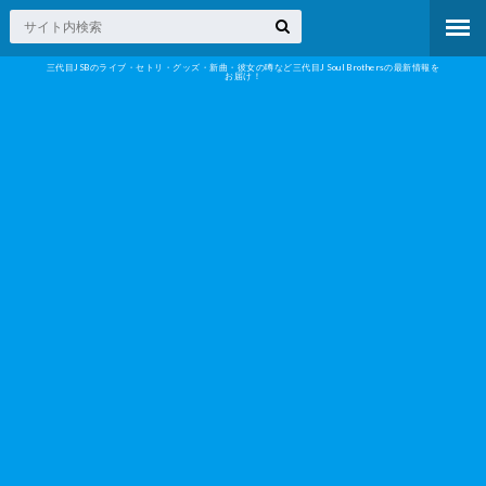
三代目JSBのライブ・セトリ・グッズ・新曲・彼女の噂など三代目J Soul Brothersの最新情報を
お届け！