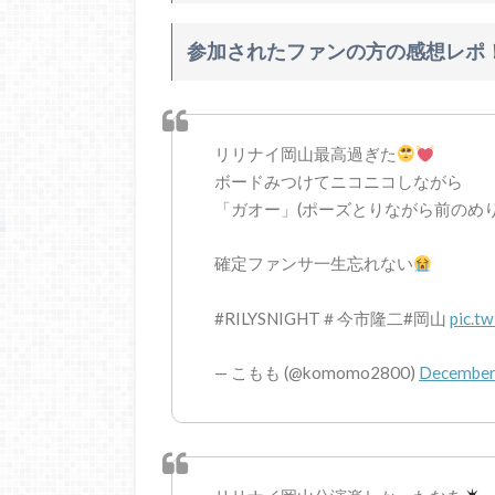
参加されたファンの方の感想レポ
リリナイ岡山最高過ぎた
ボードみつけてニコニコしながら
「ガオー」(ポーズとりながら前のめり
確定ファンサ一生忘れない
#RILYSNIGHT＃今市隆二#岡山
pic.t
— こもも (@komomo2800)
December