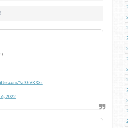
！
)
witter.com/Yaf0rVKXSs
 6, 2022