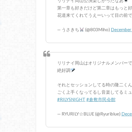
リリナイ岡山公演楽しかったなあ
第一章も好きだけど第二章はもっと
花道来てくれてうえーいって目の前
— うさきち
(@803Miho)
December 
リリナイ岡山はオリジナルメンバーで安
絶好調
それとセッションしてる時の隆二く
ごく上手くなってるし音楽してるミ
#RILYSNIGHT
#倉敷市民会館
— RYURILY☆BLUE (@Ryuriblue)
Dece