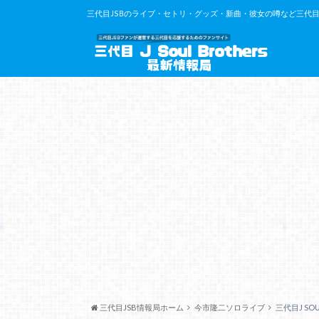
三代目JSBのライブ・セトリ・グッズ・新曲・彼女の噂など三代目J So
三代目JSB情報局ホーム
今市隆二ソロライブ
三代目J SOU