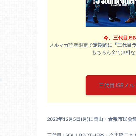
今、三代目JS
メルマガ読者限定で
定期的に『三代目
もちろん全て無料な
三代目JSBメ
2022年12月5日(月)に岡山・倉敷市民会
三代目 J SOUL BROTHERS・今市隆