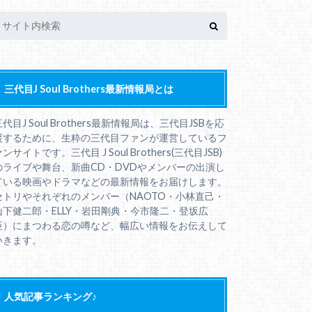
三代目J Soul Brothers最新情報局とは
三代目J Soul Brothers最新情報局は、三代目JSBを応
援するために、生粋の三代目ファンが運営しているフ
ンサイトです。三代目 J Soul Brothers(三代目JSB)
のライブや舞台、新曲CD・DVDやメンバーの出演し
ている映画やドラマなどの最新情報をお届けします。
セトリやそれぞれのメンバー（NAOTO・小林直己・
山下健二郎・ELLY・岩田剛典・今市隆二・登坂広
臣）にまつわる恋の噂など、幅広い情報をお伝えして
いきます。
人気記事ランキング♪