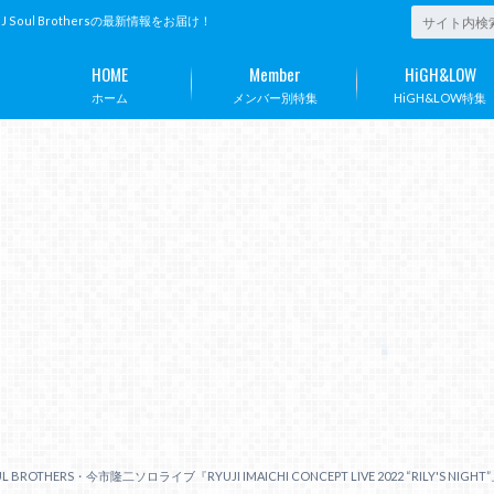
ul Brothersの最新情報をお届け！
HOME
Member
HiGH&LOW
ホーム
メンバー別特集
HiGH&LOW特集
L BROTHERS・今市隆二ソロライブ『RYUJI IMAICHI CONCEPT LIVE 2022 “RILY'S