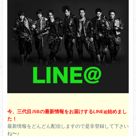
リ＆感想レポ！ネタバレ有り【10/21
UNKNOWN METROPOLIZ】
三代目ライブ2017【追加名古屋】セトリ＆感
想レポ【2月11日METROPOLIZ】ネタバレ
有！
三代目ライブ2019【福岡1日目】セトリ＆感
想レポ！ネタバレ有り【8/25 RAISE THE
FLAG】
三代目ライブ2016【福岡】セトリ＆感想レ
ポ！【12/16METROPOLIZ】ネタバレ有り！
今、三代目JSBの最新情報をお届けするLINE@始めまし
た！
最新情報をどんどん配信しますので是非登録して下さい
ね〜♪