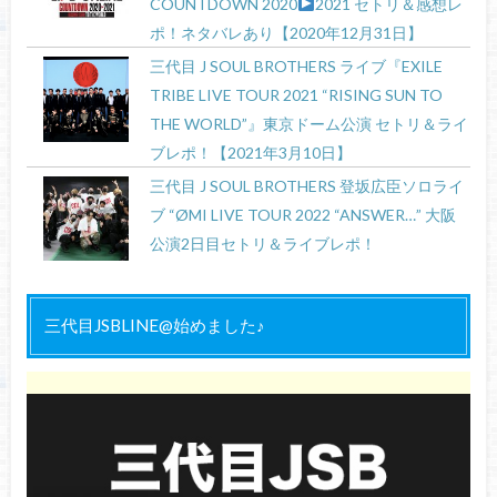
COUNTDOWN 2020
2021 セトリ＆感想レ
ポ！ネタバレあり【2020年12月31日】
三代目 J SOUL BROTHERS ライブ『EXILE
TRIBE LIVE TOUR 2021 “RISING SUN TO
THE WORLD”』東京ドーム公演 セトリ＆ライ
ブレポ！【2021年3月10日】
三代目 J SOUL BROTHERS 登坂広臣ソロライ
ブ “ØMI LIVE TOUR 2022 “ANSWER…” 大阪
公演2日目セトリ＆ライブレポ！
三代目 J Soul Brothers、クリスマスライブ開
催決定！【徹底調査】
三代目JSBLINE@始めました♪
今市隆二＆登坂広臣『第2回 日・ASEAN音楽
祭』出演決定！会場、チケット予約など全情
報！
三代目ライブ2017【東京ドーム7日目】セト