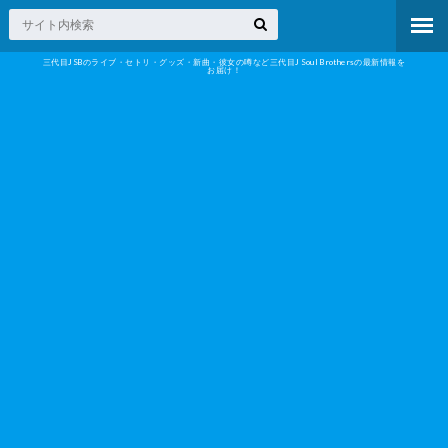
三代目JSBのライブ・セトリ・グッズ・新曲・彼女の噂など三代目J Soul Brothersの最新情報を
お届け！