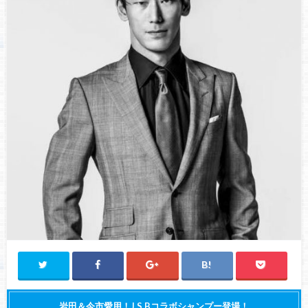
岩田＆今市愛用！J.S.Bコラボシャンプー登場！