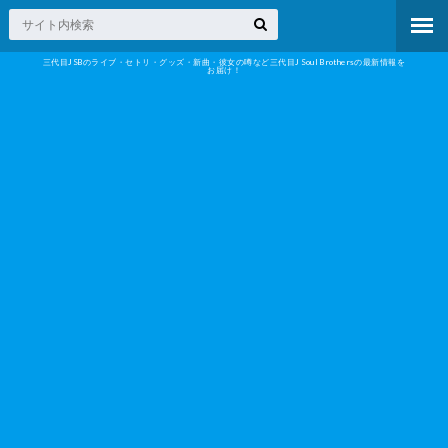
三代目JSBのライブ・セトリ・グッズ・新曲・彼女の噂など三代目J Soul Brothersの最新情報を
お届け！