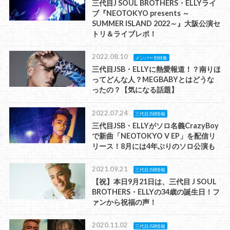
三代目J SOUL BROTHERS・ELLYライ
ブ『NEOTOKYO presents ～
SUMMER ISLAND 2022～』大阪公演セ
トリ＆ライブレポ！
2022.08.10
メンバー別特集
三代目JSB・ELLYに熱愛報道！？南りほ
ってどんな人？MEGBABYとはどうな
ったの？【気になる話題】
2022.07.24
三代目JSB情報
三代目JSB・ELLYがソロ名義CrazyBoy
で新曲「NEOTOKYO V EP」を配信リ
リース！8月には4年ぶりのソロ公演も
2021.09.21
三代目JSB情報
【祝】本日9月21日は、三代目 J SOUL
BROTHERS・ELLYの34歳の誕生日！フ
ァンから祝福の声！
2020.11.02
三代目JSB情報