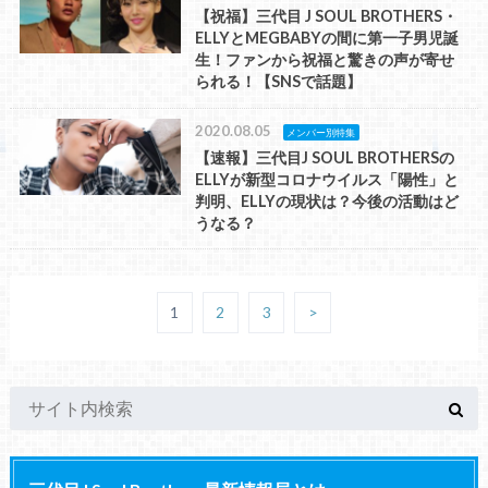
【祝福】三代目 J SOUL BROTHERS・
ELLYとMEGBABYの間に第一子男児誕
生！ファンから祝福と驚きの声が寄せ
られる！【SNSで話題】
2020.08.05
メンバー別特集
【速報】三代目J SOUL BROTHERSの
ELLYが新型コロナウイルス「陽性」と
判明、ELLYの現状は？今後の活動はど
うなる？
1
2
3
>