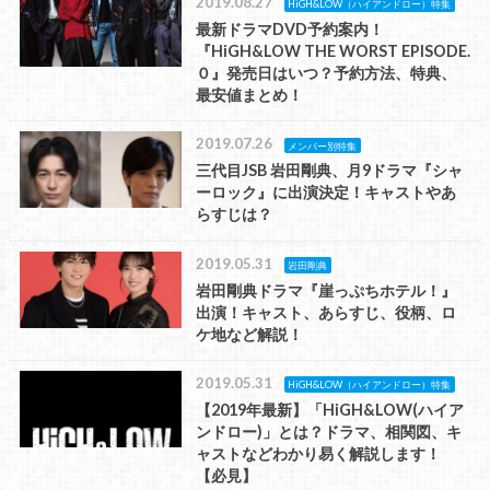
2019.08.27
HiGH&LOW（ハイアンドロー）特集
最新ドラマDVD予約案内！
『HiGH&LOW THE WORST EPISODE.
０』発売日はいつ？予約方法、特典、
最安値まとめ！
2019.07.26
メンバー別特集
三代目JSB 岩田剛典、月9ドラマ『シャ
ーロック』に出演決定！キャストやあ
らすじは？
2019.05.31
岩田剛典
岩田剛典ドラマ『崖っぷちホテル！』
出演！キャスト、あらすじ、役柄、ロ
ケ地など解説！
2019.05.31
HiGH&LOW（ハイアンドロー）特集
【2019年最新】「HiGH&LOW(ハイア
ンドロー)」とは？ドラマ、相関図、キ
ャストなどわかり易く解説します！
【必見】