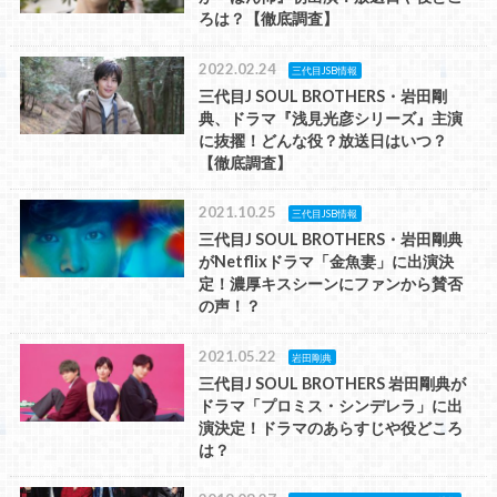
ろは？【徹底調査】
2022.02.24
三代目JSB情報
三代目J SOUL BROTHERS・岩田剛
典、ドラマ『浅見光彦シリーズ』主演
に抜擢！どんな役？放送日はいつ？
【徹底調査】
2021.10.25
三代目JSB情報
三代目J SOUL BROTHERS・岩田剛典
がNetflixドラマ「金魚妻」に出演決
定！濃厚キスシーンにファンから賛否
の声！？
2021.05.22
岩田剛典
三代目J SOUL BROTHERS 岩田剛典が
ドラマ「プロミス・シンデレラ」に出
演決定！ドラマのあらすじや役どころ
は？