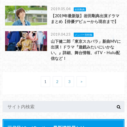
2019.05.04
岩田剛典
【2019年最新版】岩田剛典出演ドラマ
まとめ【俳優デビューから現在まで】
2019.04.23
メンバー別特集
山下健二郎「東京スカパラ」新曲MVに
出演！ドラマ『遊戯みたいにいかな
い。』詳細、舞台情報、dTV・Hulu配
信など！
1
2
3
>