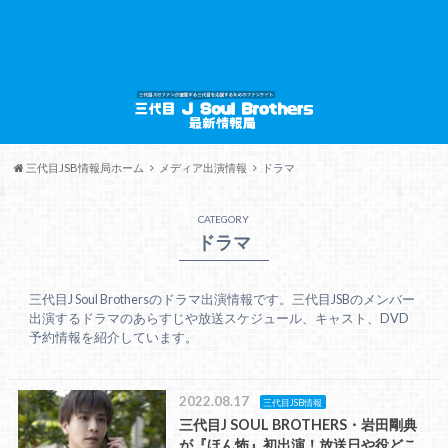
三代目JSB情報局ホーム
メディア出演情報
ドラマ
CATEGORY
ドラマ
三代目J Soul Brothersのドラマ出演情報です。三代目JSBのメンバー
出演するドラマのあらすじや放送スケジュール、キャスト、DVD
予約情報を紹介しています。
2022.08.17
三代目JSB情報
三代目J SOUL BROTHERS・岩田剛典
が『ほん怖』初出演！放送日や役どこ