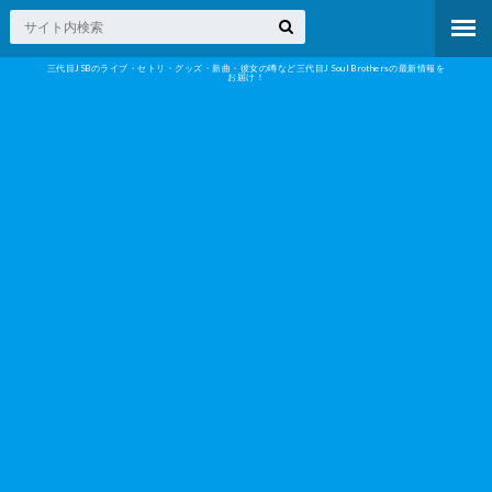
三代目JSBのライブ・セトリ・グッズ・新曲・彼女の噂など三代目J Soul Brothersの最新情報を
お届け！