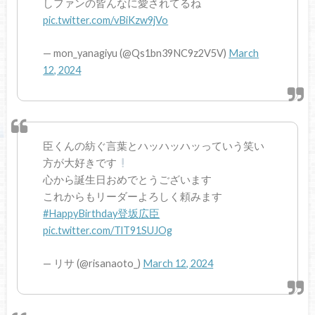
しファンの皆んなに愛されてるね
pic.twitter.com/vBiKzw9jVo
— mon_yanagiyu (@Qs1bn39NC9z2V5V)
March
12, 2024
臣くんの紡ぐ言葉とハッハッハッっていう笑い
方が大好きです
心から誕生日おめでとうございます
これからもリーダーよろしく頼みます
#HappyBirthday登坂広臣
pic.twitter.com/TlT91SUJOg
— リサ (@risanaoto_)
March 12, 2024