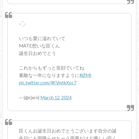
– ̗̀ ̖́-
いつも愛に溢れていて
MATE想いな臣くん
誕生日おめでとう
これからもずっと笑顔でいてね
素敵な一年になりますように
#ØMI
pic.twitter.com/4KVmtkXoc7
— (@rjxrn)
March 12, 2024
臣くんお誕生日おめでとうございます自分の誕
生日にも雨降らせちゃう雨男だけど優しい臣く