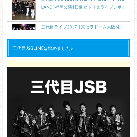
LAND” 福岡公演1日目セトリ＆ライブレポ！
三代目ライブ2017【京セラドーム大阪6日
目】セトリ＆感想レポ！ネタバレ有り【12/2
UNKNOWN METROPOLIZ】
三代目JSBLINE@始めました♪
今市隆二『J-WAVE LIVE SUMMER JAM 2018
』出演決定！会場、チケット予約など全情
報！
HiGH&LOW（ハイアンドロー）続編「 THE
WORST」あらすじやキャストは？
三代目J SOUL BROTHERS・今市隆二ソロラ
イブ『RYUJI IMAICHI CONCEPT LIVE 2022
“RILY’S NIGHT”』東京公演2daysセトリ＆ラ
イブレポ！