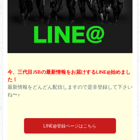
登坂広臣のインスタグラム更新が止まった理
由を徹底調査！【読んで安心】
三代目J SOUL BROTHERS・今市隆二ソロラ
イブ『RYUJI IMAICHI CONCEPT LIVE 2022
“RILY’S NIGHT”』沖縄公演セトリ＆ライブレ
ポ！
今、三代目JSBの最新情報をお届けするLINE@始めまし
た！
最新情報をどんどん配信しますので是非登録して下さい
ね〜♪
LINE@登録ページはこちら