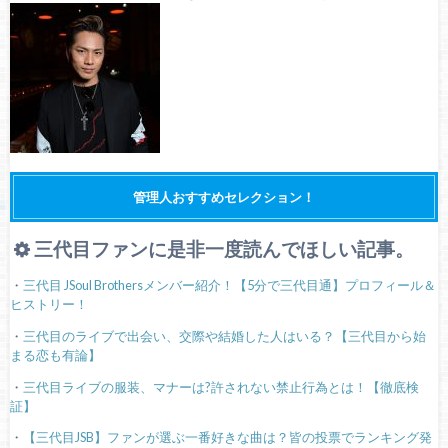
管理人おすすめセレクション！
三代目ファンに是非一度読んでほしい記事。
・
三代目 JSoul Brothersメンバー紹介！【5分で三代目通】プロフィール＆
ヒストリー！
・
三代目のライブで出会い、交際や結婚した人はいる？【三代目から始
まる恋も有論】
・
三代目ライブの服装、マナーは?許されない禁止行為とは！【徹底検
証】
・
【三代目JSB】ファンが選ぶ一番好きな曲は？皆の投票でランキング発