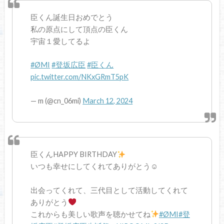
臣くん誕生日おめでとう
私の原点にして頂点の臣くん
宇宙１愛してるよ
#ØMI
#登坂広臣
#臣くん
pic.twitter.com/NKxGRmT5pK
— m (@cn_06mi)
March 12, 2024
臣くんHAPPY BIRTHDAY
いつも幸せにしてくれてありがとう☺︎
出会ってくれて、三代目として活動してくれて
ありがとう
これからも美しい歌声を聴かせてね
#ØMI
#登