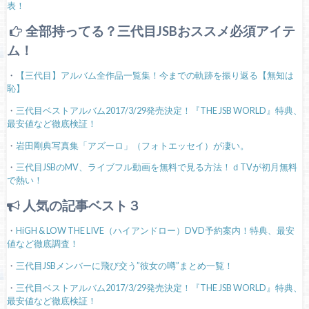
表！
全部持ってる？三代目JSBおススメ必須アイテ
ム！
・
【三代目】アルバム全作品一覧集！今までの軌跡を振り返る【無知は
恥】
・
三代目ベストアルバム2017/3/29発売決定！『THE JSB WORLD』特典、
最安値など徹底検証！
・
岩田剛典写真集「アズーロ」（フォトエッセイ）が凄い。
・
三代目JSBのMV、ライブフル動画を無料で見る方法！ｄTVが初月無料
で熱い！
人気の記事ベスト３
・
HiGH & LOW THE LIVE（ハイアンドロー）DVD予約案内！特典、最安
値など徹底調査！
・
三代目JSBメンバーに飛び交う”彼女の噂”まとめ一覧！
・
三代目ベストアルバム2017/3/29発売決定！『THE JSB WORLD』特典、
最安値など徹底検証！