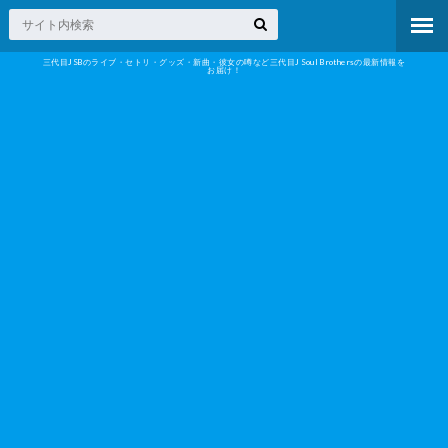
三代目JSBのライブ・セトリ・グッズ・新曲・彼女の噂など三代目J Soul Brothersの最新情報を
お届け！