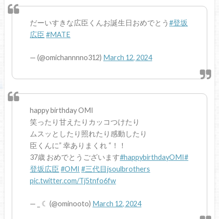
だーいすきな広臣くんお誕生日おめでとう
#登坂
広臣
#MATE
— (@omichannnno312)
March 12, 2024
happy birthday OMI
笑ったり甘えたりカッコつけたり
ムスッとしたり照れたり感動したり
臣くんに” 幸ありまくれ “！！
37歳 おめでとうございます
#happybirthdayOMI
#
登坂広臣
#OMI
#三代目jsoulbrothers
pic.twitter.com/Tj5tnfo6fw
— _ ☾︎ (@ominooto)
March 12, 2024