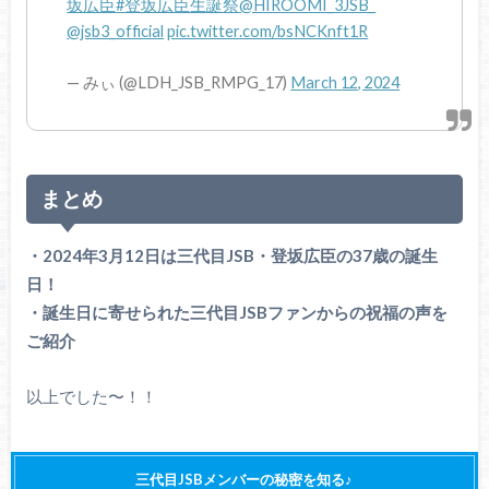
坂広臣
#登坂広臣生誕祭
@HIROOMI_3JSB_
@jsb3_official
pic.twitter.com/bsNCKnft1R
— みぃ (@LDH_JSB_RMPG_17)
March 12, 2024
まとめ
・2024年3月12日は三代目JSB・登坂広臣の37歳の誕生
日！
・誕生日に寄せられた三代目JSBファンからの祝福の声を
ご紹介
以上でした〜！！
三代目JSBメンバーの秘密を知る♪