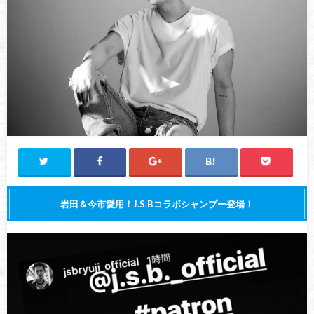
岩田＆今市愛用！J.S.Bコラボシャンプー登場！