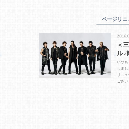
ページリニ
2016.0
＜三
ル♪
いつも
しまし
リニュ
ござい