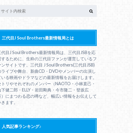
三代目J Soul Brothers最新情報局とは
三代目J Soul Brothers最新情報局は、三代目JSBを応
援するために、生粋の三代目ファンが運営しているフ
ンサイトです。三代目 J Soul Brothers(三代目JSB)
のライブや舞台、新曲CD・DVDやメンバーの出演し
ている映画やドラマなどの最新情報をお届けします。
セトリやそれぞれのメンバー（NAOTO・小林直己・
山下健二郎・ELLY・岩田剛典・今市隆二・登坂広
臣）にまつわる恋の噂など、幅広い情報をお伝えして
いきます。
人気記事ランキング♪