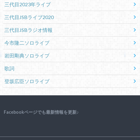
三代目2023年ライブ
三代目JSBライブ2020
三代目JSBラジオ情報
今市隆二ソロライブ
岩田剛典ソロライブ
歌詞
登坂広臣ソロライブ
Facebookページでも最新情報を更新♪