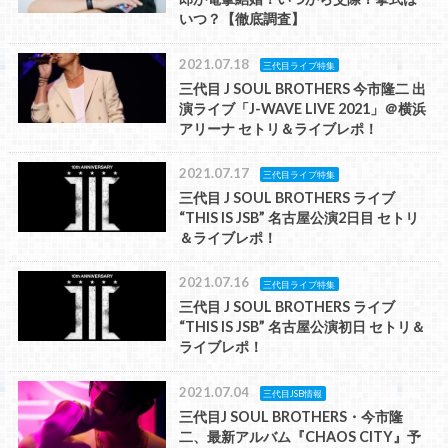
いつ？【徹底調査】
2021.07.18
三代目ライブ特集
三代目 J SOUL BROTHERS 今市隆二 出
演ライブ「J-WAVE LIVE 2021」＠横浜
アリーナ セトリ＆ライブレポ！
2021.07.17
三代目ライブ特集
三代目 J SOUL BROTHERS ライブ
“THIS IS JSB” 名古屋公演2日目 セトリ
＆ライブレポ！
2021.07.16
三代目ライブ特集
三代目 J SOUL BROTHERS ライブ
“THIS IS JSB” 名古屋公演初日 セトリ＆
ライブレポ！
2021.07.04
三代目JSB情報
三代目J SOUL BROTHERS・今市隆
二、最新アルバム『CHAOS CITY』予