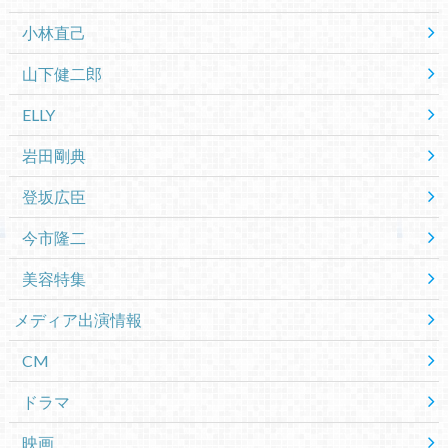
小林直己
山下健二郎
ELLY
岩田剛典
登坂広臣
今市隆二
美容特集
メディア出演情報
CM
ドラマ
映画