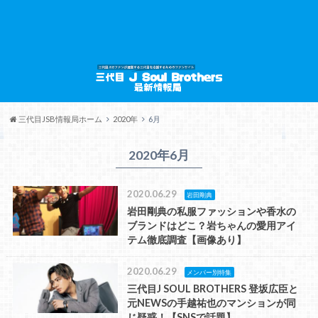
三代目JSB情報局ホーム
2020年
6月
2020年6月
2020.06.29
岩田剛典
岩田剛典の私服ファッションや香水の
ブランドはどこ？岩ちゃんの愛用アイ
テム徹底調査【画像あり】
2020.06.29
メンバー別特集
三代目J SOUL BROTHERS 登坂広臣と
元NEWSの手越祐也のマンションが同
じ疑惑！【SNSで話題】