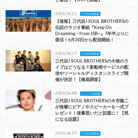
2020.06.21
三代目JSB情報
【速報】三代目J SOUL BROTHERSの
伝説のラジオ番組『Keep On
Dreaming ~from JSB~』7年半ぶりに
復活！6月30日から配信開始！
2020.06.17
三代目JSB情報
三代目J SOUL BROTHERSの今後のラ
イブはどうなる？新動画サービスの配
信やソーシャルディスタンスライブ開
催が決定！【徹底調査】
2020.06.08
メンバー別特集
三代目J SOUL BROTHERSの今市隆二
が後輩にピアノやスピーカーを一式プ
レゼント！後輩思いだと話題に！【気
になる話題】
2020.06.07
三代目JSB情報