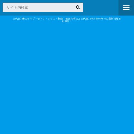
三代目JSBのライブ・セトリ・グッズ・新曲・彼女の噂など三代目J Soul Brothersの最新情報を
お届け！