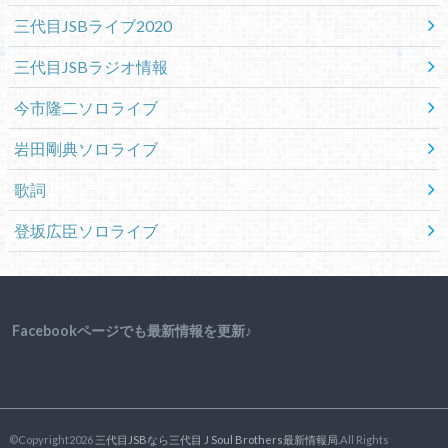
三代目JSBライブ2020
三代目JSBラジオ情報
今市隆二ソロライブ
岩田剛典ソロライブ
歌詞
登坂広臣ソロライブ
Facebookページでも最新情報を更新♪
©Copyright2026
三代目JSBなら三代目 J Soul Brothers最新情報局
.All Rights