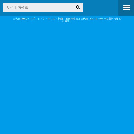
三代目JSBのライブ・セトリ・グッズ・新曲・彼女の噂など三代目J Soul Brothersの最新情報を
お届け！