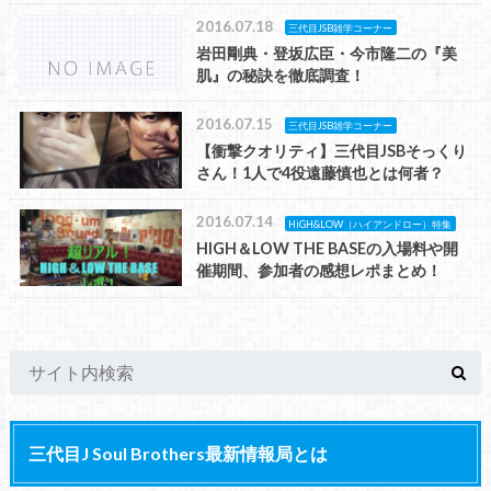
2016.07.18
三代目JSB雑学コーナー
岩田剛典・登坂広臣・今市隆二の『美
肌』の秘訣を徹底調査！
2016.07.15
三代目JSB雑学コーナー
【衝撃クオリティ】三代目JSBそっくり
さん！1人で4役遠藤慎也とは何者？
2016.07.14
HiGH&LOW（ハイアンドロー）特集
HIGH＆LOW THE BASEの入場料や開
催期間、参加者の感想レポまとめ！
三代目J Soul Brothers最新情報局とは