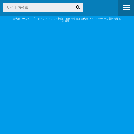
三代目JSBのライブ・セトリ・グッズ・新曲・彼女の噂など三代目J Soul Brothersの最新情報を
お届け！