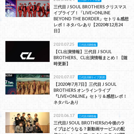
三代目 J SOUL BROTHERS クリスマス
イブライブ！「LIVE×ONLINE
BEYOND THE BORDER」セトリ＆感想
レポ！ネタバレあり【2020年12月24
日】
2020.07.25
三代目JSB情報
【CL出演情報】三代目 J SOUL
BROTHERS、CL出演情報まとめ！【随
時更新】
2020.07.07
三代目JSBライブ2020
【2020年7月7日】三代目 J SOUL
BROTHERS オンラインライブ
『LIVE×ONLINE』セトリ＆感想レポ！
ネタバレあり
2020.06.17
三代目JSB情報
三代目J SOUL BROTHERSの今後のラ
イブはどうなる？新動画サービスの配