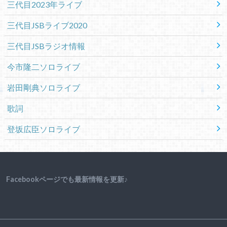
三代目2023年ライブ
三代目JSBライブ2020
三代目JSBラジオ情報
今市隆二ソロライブ
岩田剛典ソロライブ
歌詞
登坂広臣ソロライブ
Facebookページでも最新情報を更新♪