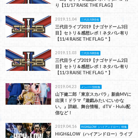
り【11/17 RAISE THE FLAG】
2019.11.04
三代目JSB情報
三代目ライブ2019【ナゴヤドーム3日
目】セトリ＆感想レポ！ネタバレ有り
【11/4 RAISE THE FLAG＂】
2019.11.03
三代目JSB情報
三代目ライブ2019【ナゴヤドーム2日
目】セトリ＆感想レポ！ネタバレ有り
【11/3 RAISE THE FLAG＂】
2019.04.23
メンバー別特集
山下健二郎「東京スカパラ」新曲MVに
出演！ドラマ『遊戯みたいにいかな
い。』詳細、舞台情報、dTV・Hulu配
信など！
2019.04.16
HiGH&LOW（ハイアンドロー）特集
HiGH&LOW（ハイアンドロー）ライブ