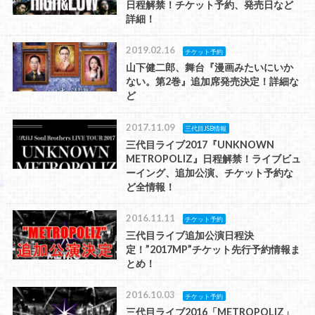
日程解禁！チケット予約、発売日など
詳細！
2019.02.16
チケット予約
山下健二郎、舞台『漫画みたいにいか
ない。第2巻』追加席発売決定！詳細な
ど
2017.11.09
三代目JSB情報
三代目ライブ2017『UNKNOWN
METROPOLIZ』日程解禁！ライブビュ
ーイング、追加公演、チケット予約な
ど全情報！
2016.11.11
チケット予約
三代目ライブ追加公演日程決
定！”2017MP”チケット先行予約情報ま
とめ！
2016.10.03
チケット予約
三代目ライブ2016「METROPOLIZ」