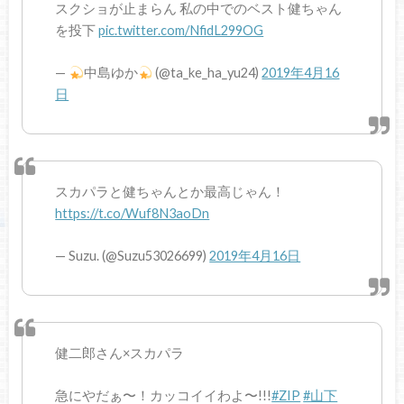
スクショが止まらん 私の中でのベスト健ちゃん
を投下
pic.twitter.com/NfidL299OG
—
中島ゆか
(@ta_ke_ha_yu24)
2019年4月16
日
スカパラと健ちゃんとか最高じゃん！
https://t.co/Wuf8N3aoDn
— Suzu. (@Suzu53026699)
2019年4月16日
健二郎さん×スカパラ
急にやだぁ〜！カッコイイわよ〜!!!
#ZIP
#山下