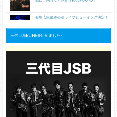
始日、内容など調査【RAGPOUND】
登坂広臣最終公演ライブビューイング決定！
予約、当日券など詳細！
三代目JSBLINE@始めました♪
HiGH＆LOW（ハイアンドロー）動画をHulu
で見る方法！無料で特別版を見よう！
三代目J Soul Brothers『うたコン』でDA
PUMPと共演！両者の仲は良い？
三代目 J SOUL BROTHERS 登坂広臣ソロライ
ブ “ØMI LIVE TOUR 2022 “ANSWER…” 大阪
公演2日目セトリ＆ライブレポ！
登坂広臣アルバム 予約案内！『FULL