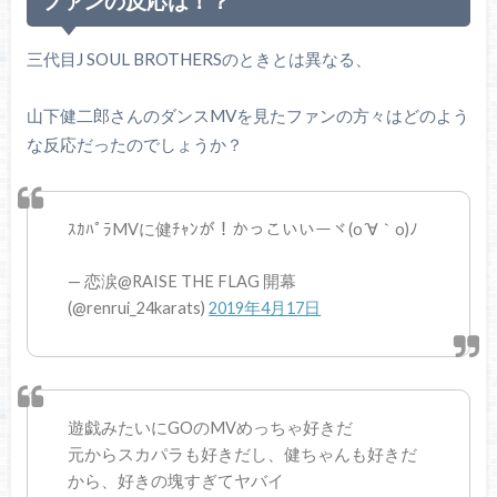
ファンの反応は！？
三代目J SOUL BROTHERSのときとは異なる、
山下健二郎さんのダンスMVを見たファンの方々はどのよう
な反応だったのでしょうか？
ｽｶﾊﾟﾗMVに健ﾁｬﾝが！かっこいいーヾ(o´∀｀o)ﾉ
— 恋涙@RAISE THE FLAG 開幕
(@renrui_24karats)
2019年4月17日
遊戯みたいにGOのMVめっちゃ好きだ
元からスカパラも好きだし、健ちゃんも好きだ
から、好きの塊すぎてヤバイ