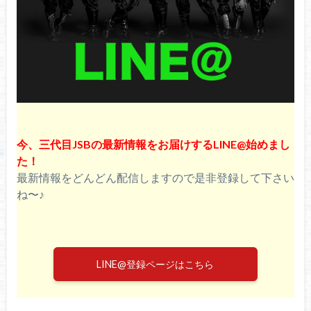
MOON』特典、最安値など徹底検証！
【NAOTO】HONEST BOYZの新曲『TOKYO
DIP feat. PHARRELL WILLIAMS』がハリウッ
ド映画『名探偵ピカチュウ』エンディングに
決定！詳細、CD情報、最安値など
今、三代目JSBの最新情報をお届けするLINE@始めまし
た！
最新情報をどんどん配信しますので是非登録して下さい
ね〜♪
LINE@登録ページはこちら