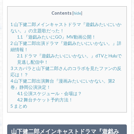
Contents
[
hide
]
1
山下健二郎メインキャストドラマ『遊戯みたいにいか
ない。』の主題歌だった！
1.1
『遊戯みたいにGO』MV動画公開！
2
山下健二郎出演ドラマ『遊戯みたいにいかない。』詳
細情報！
2.1
ドラマ『遊戯みたいにいかない。』dTVとHuluで
見逃し配信中！
3
スカパラと山下健二郎さんのコラボを見たファンの反
応は！？
4
山下健二郎出演舞台『漫画みたいにいかない。第2
巻』静岡公演決定！
4.1
公演スケジュール・会場は？
4.2
舞台チケット予約方法！
5
まとめ
山下健二郎メインキャストドラマ『遊戯み