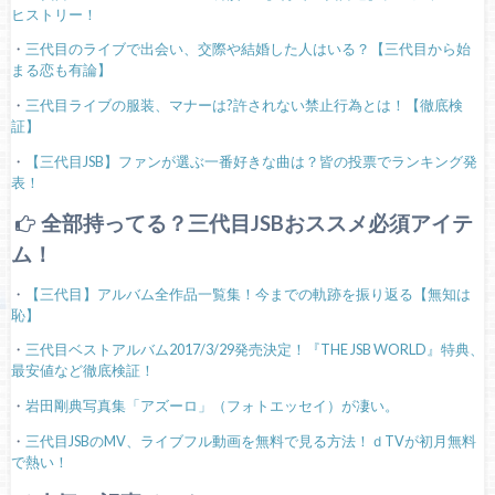
ヒストリー！
・
三代目のライブで出会い、交際や結婚した人はいる？【三代目から始
まる恋も有論】
・
三代目ライブの服装、マナーは?許されない禁止行為とは！【徹底検
証】
・
【三代目JSB】ファンが選ぶ一番好きな曲は？皆の投票でランキング発
表！
全部持ってる？三代目JSBおススメ必須アイテ
ム！
・
【三代目】アルバム全作品一覧集！今までの軌跡を振り返る【無知は
恥】
・
三代目ベストアルバム2017/3/29発売決定！『THE JSB WORLD』特典、
最安値など徹底検証！
・
岩田剛典写真集「アズーロ」（フォトエッセイ）が凄い。
・
三代目JSBのMV、ライブフル動画を無料で見る方法！ｄTVが初月無料
で熱い！