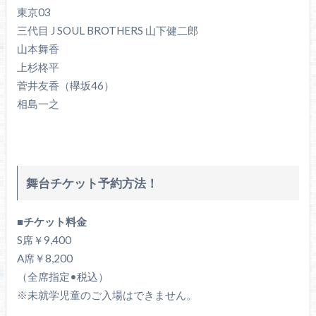
東京03
三代目 J SOUL BROTHERS 山下健二郎
山本舞香
上杉柊平
菅井友香（欅坂46）
相島一之
舞台チケット予約方法！
■チケット料金
S席￥9,400
A席￥8,200
（全席指定•税込）
※未就学児童のご入場はできません。