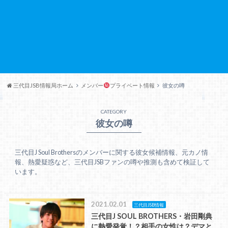
三代目JSB情報局ホーム
メンバー
プライベート情報
彼女の噂
CATEGORY
彼女の噂
三代目J Soul Brothersのメンバーに関する彼女候補情報、元カノ情
報、熱愛疑惑など、三代目JSBファンの噂や推測も含めて検証して
います。
2021.02.01
三代目JSB情報
三代目J SOUL BROTHERS・岩田剛典
に熱愛発覚！？相手の女性は？デマと