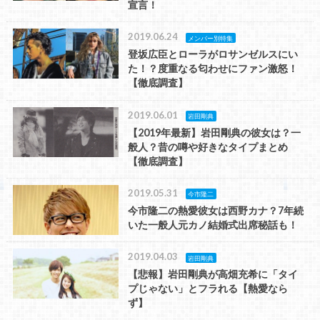
宣言！
2019.06.24
メンバー別特集
登坂広臣とローラがロサンゼルスにい
た！？度重なる匂わせにファン激怒！
【徹底調査】
2019.06.01
岩田剛典
【2019年最新】岩田剛典の彼女は？一
般人？昔の噂や好きなタイプまとめ
【徹底調査】
2019.05.31
今市隆二
今市隆二の熱愛彼女は西野カナ？7年続
いた一般人元カノ結婚式出席秘話も！
2019.04.03
岩田剛典
【悲報】岩田剛典が高畑充希に「タイ
プじゃない」とフラれる【熱愛なら
ず】