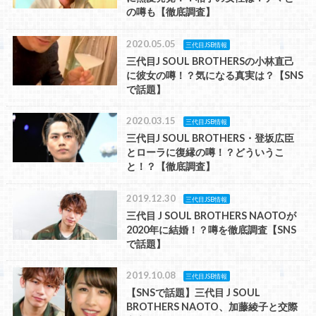
の噂も【徹底調査】
2020.05.05
三代目JSB情報
三代目J SOUL BROTHERSの小林直己
に彼女の噂！？気になる真実は？【SNS
で話題】
2020.03.15
三代目JSB情報
三代目J SOUL BROTHERS・登坂広臣
とローラに復縁の噂！？どういうこ
と！？【徹底調査】
2019.12.30
三代目JSB情報
三代目 J SOUL BROTHERS NAOTOが
2020年に結婚！？噂を徹底調査【SNS
で話題】
2019.10.08
三代目JSB情報
【SNSで話題】三代目 J SOUL
BROTHERS NAOTO、加藤綾子と交際