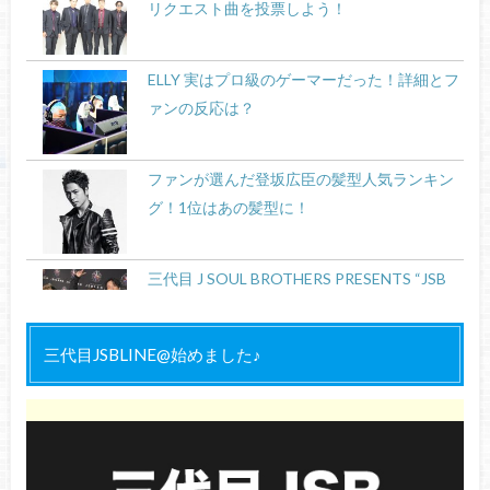
リクエスト曲を投票しよう！
ELLY 実はプロ級のゲーマーだった！詳細とフ
ァンの反応は？
ファンが選んだ登坂広臣の髪型人気ランキン
グ！1位はあの髪型に！
三代目 J SOUL BROTHERS PRESENTS “JSB
LAND” 名古屋公演2日目セトリ＆ライブレ
ポ！
三代目JSBLINE@始めました♪
ELLYの身長や性格は？実家が豪邸で父は元ボ
クサー【プロフィール徹底検証】
岩田剛典・登坂広臣・今市隆二の『小顔』の