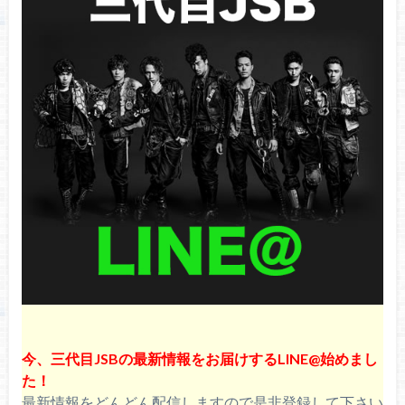
秘訣を徹底調査！
HiGH&LOW（ハイアンドロー）映画フライヤ
ーが超カッコいい件！【画像有】
登坂広臣のような綺麗な顔になれる！？スキ
ンケア方法について調査！
【スッキリ】『HiGH＆LOW×CLAMPアニ
メ』の放送時間帯は？イラストが可愛すぎる
と話題に！
今、三代目JSBの最新情報をお届けするLINE@始めまし
た！
最新情報をどんどん配信しますので是非登録して下さい