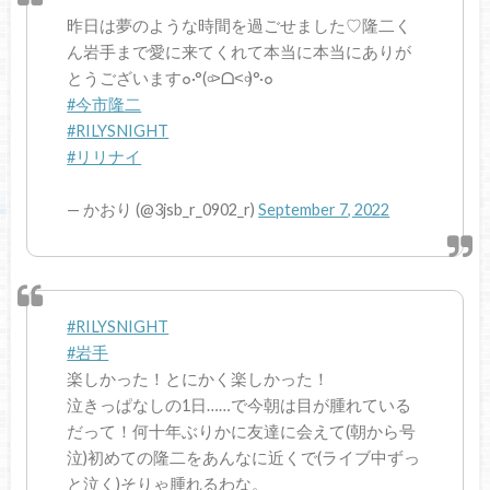
昨日は夢のような時間を過ごせました♡隆二く
ん岩手まで愛に来てくれて本当に本当にありが
とうございます๐·°(৹˃ᗝ˂৹)°·๐
#今市隆二
#RILYSNIGHT
#リリナイ
— かおり (@3jsb_r_0902_r)
September 7, 2022
#RILYSNIGHT
#岩手
楽しかった！とにかく楽しかった！
泣きっぱなしの1日……で今朝は目が腫れている
だって！何十年ぶりかに友達に会えて(朝から号
泣)初めての隆二をあんなに近くで(ライブ中ずっ
と泣く)そりゃ腫れるわな。