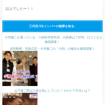
以上でした〜！！
三代目JSBメンバーの秘密を知る♪
今市隆二が通っている「小顔科学研究所」の効果は？評判、口コミなど
徹底調査！
岩田剛典・登坂広臣・今市隆二の『小顔』の秘訣を徹底調査！
山下健二郎は口臭を気にしていた！そのケア方法とは？