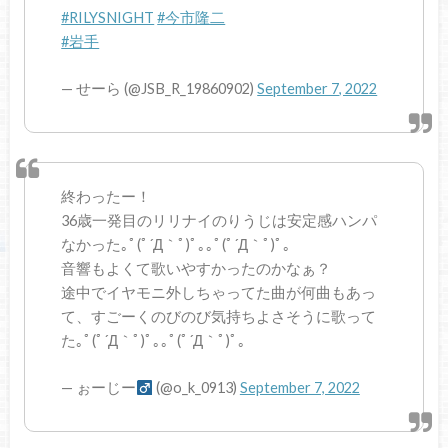
#RILYSNIGHT
#今市隆二
#岩手
— せーら (@JSB_R_19860902)
September 7, 2022
終わったー！
36歳一発目のリリナイのりうじは安定感ハンパ
なかった｡ﾟ(ﾟ´Д｀ﾟ)ﾟ｡｡ﾟ(ﾟ´Д｀ﾟ)ﾟ｡
音響もよくて歌いやすかったのかなぁ？
途中でイヤモニ外しちゃってた曲が何曲もあっ
て、すごーくのびのび気持ちよさそうに歌って
た｡ﾟ(ﾟ´Д｀ﾟ)ﾟ｡｡ﾟ(ﾟ´Д｀ﾟ)ﾟ｡
— ぉーじー‍
(@o_k_0913)
September 7, 2022