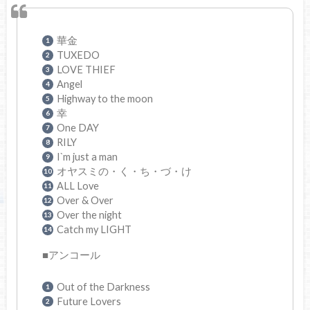
華金
TUXEDO
LOVE THIEF
Angel
Highway to the moon
幸
One DAY
RILY
I`m just a man
オヤスミの・く・ち・づ・け
ALL Love
Over & Over
Over the night
Catch my LIGHT
■アンコール
Out of the Darkness
Future Lovers