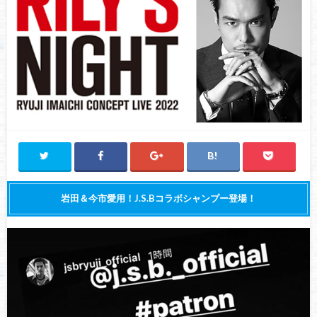
岩田＆今市愛用！J.S.Bコラボシャンプー登場！