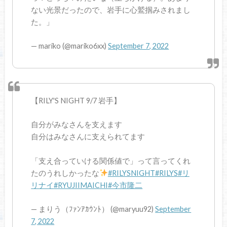
ない光景だったので、岩手に心鷲掴みされまし
た。」
— mariko (@mariko6xx)
September 7, 2022
【RILY'S NIGHT 9/7 岩手】
自分がみなさんを支えます
自分はみなさんに支えられてます
「支え合っていける関係値で」って言ってくれ
たのうれしかったな
#RILYSNIGHT
#RILYS
#リ
リナイ
#RYUJIIMAICHI
#今市隆二
— まりう（ﾌｧﾝｱｶｳﾝﾄ） (@maryuu92)
September
7, 2022