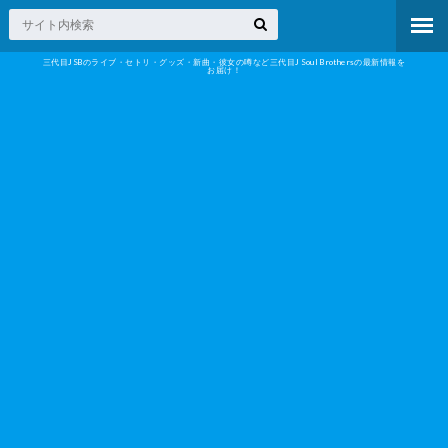
三代目JSBのライブ・セトリ・グッズ・新曲・彼女の噂など三代目J Soul Brothersの最新情報を
お届け！