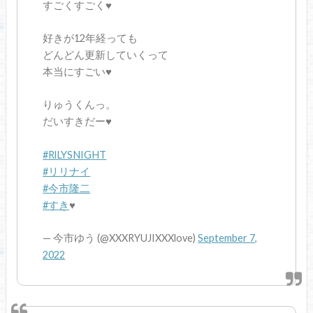
すごくすごく♥️
好きが12年経っても
どんどん更新していくって
本当にすごい♥️
りゅうくんっ。
だいすきだー♥️
#RlLYSNIGHT
#リリナイ
#今市隆二
#すき
♥️
— 今市ゆう (@XXXRYUJIXXXlove)
September 7,
2022