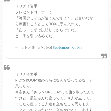
リリナイ岩手
プレゼントコーナーで
「毎回少し演出が違うんですよ〜」と言いなが
ら席番引こうとしてBOXに手を入れて、
「あっ！まずは説明してからですね」
と、手を引っ込めてた。
— mariko (@mariko6xx)
September 7, 2022
リリナイ岩手
RILY'S ROOM始める時になんか笑ってるなーと
思ったら。
今市さん「さっきONE DAYって曲を歌ったんで
すけど、最初みんな座ってて、何人か立って、
そしたら座ってる人達も立ちだして周りもえ
っ？どっち？みたいな（立ちかける）。あまり