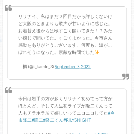
リリナイ、私はまだ２回目だから詳しくないけ
ど大阪のときよりも歌声が甘いように感じた。
お着替え後からは喉すごく開いてきた！？みた
い感じで聞いてた。すごくよかった。今市さん
感動をありがとうございます。何度も、涙がこ
ぼれそうになった。素敵な時間でした
— 楓 (@t_kaede_3)
September 7, 2022
今日は岩手の方が多くリリナイ初めてって方が
ほとんど、そして人生初ライブが隆二くんって
人もチラホラ居て嬉しいってニコニコしてた
#今
市隆二
#隆二
#隆二くん
#RILYSNIGHT