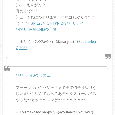
( ˙灬˙ ) えんがん？
海の方です！
( ˙灬˙ ) それはわかります！それはわかります！
（ドヤ）
#RILYSNIGHT
#RILYS
#リリナイ
#RYUJIIMAICHI
#今市隆二
— まりう（ﾌｧﾝｱｶｳﾝﾄ） (@maryuu92)
September
7, 2022
#リリナイ
#今市隆二
フォーマルからパジャマまで全て似合う♡りう
じいまいち♡んでもってあのセクスィーボイス
やった〜カッケ〜スンゲ〜ヒュ〜ヒュ〜
— You make me happy☆ (@youmake15213497)