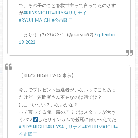
で、その子のことを救世主って言ってたのさす
が
#RILYSNIGHT
#RILYS
#リリナイ
#RYUJIIMAICHI
#今市隆二
— まりう（ﾌｧﾝｱｶｳﾝﾄ） (@maryuu92)
September
13, 2022
【RILY'S NIGHT 9/13 東京】
今までプレゼント当選者がいないってことあっ
たけど、質問者さん不在なのは初では？
( ˙灬˙ ) いない？いないかな？
って言ってる間、席の周りではスタッフが大き
くバツ‍
したりインカムで必死に何か伝えてた
#RILYSNIGHT
#RILYS
#リリナイ
#RYUJIIMAICHI
#
今市隆二