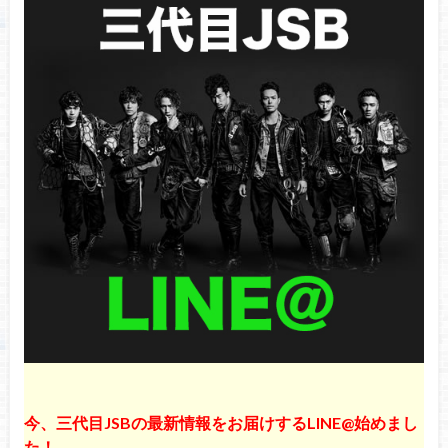
料で聴き放題！いまレコチョクBESTが熱い！
三代目J SOUL BROTHERS・登坂広臣&今市隆
二のツアーで火事寸前！？いったい何が！？
【SNSで話題】
三代目J SOUL BROTHERS・登坂広臣が新曲
発表？アンサーソング作成中！【SNSで話
題】
山下健二郎『オールナイトニッポン』人気コ
ーナー書籍化！購入方法やイベントなど詳
細！
今、三代目JSBの最新情報をお届けするLINE@始めまし
た！