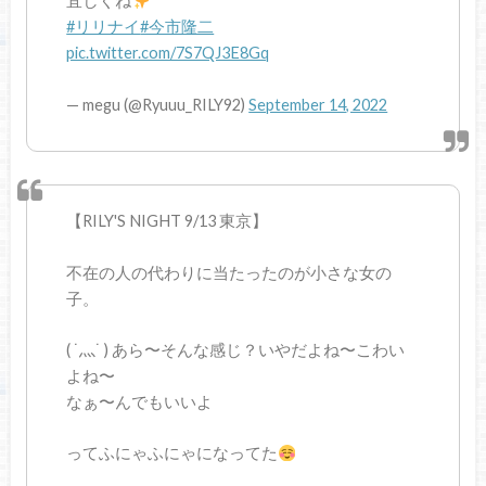
宜しくね
#リリナイ
#今市隆二
pic.twitter.com/7S7QJ3E8Gq
— megu (@Ryuuu_RILY92)
September 14, 2022
【RILY'S NIGHT 9/13 東京】
不在の人の代わりに当たったのが小さな女の
子。
( ˙灬˙ ) あら〜そんな感じ？いやだよね〜こわい
よね〜
なぁ〜んでもいいよ
ってふにゃふにゃになってた