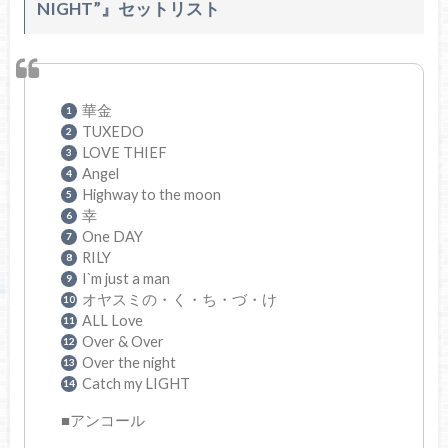
NIGHT”』
セットリスト
華金
TUXEDO
LOVE THIEF
Angel
Highway to the moon
幸
One DAY
RILY
I`m just a man
オヤスミの・く・ち・づ・け
ALL Love
Over & Over
Over the night
Catch my LIGHT
■アンコール