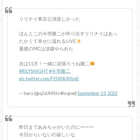
リリナイ東京公演楽しかった
ほんとこの今市隆二が作り出すリリナイはあっ
たかくて幸せに溢れるLIVE
最後のMCは涙腺やられた
次は11月！一緒に頑張ろうね隆二
#RILYSNIGHT
#今市隆二
pic.twitter.com/FtSXNUMzqE
— haru (@q5dJM5ts4hcqnei)
September 13, 2022
昨日まであみちゃがいたのにーーー
今日からいないの寂しいな