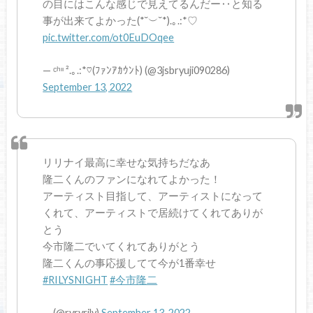
の目にはこんな感じで見えてるんだー‥と知る
事が出来てよかった(*˘︶˘*).｡.:*♡
pic.twitter.com/ot0EuDOqee
— ᶜʰᶦᶦ ².｡.:*♡(ﾌｧﾝｱｶｳﾝﾄ) (@3jsbryuji090286)
September 13, 2022
リリナイ最高に幸せな気持ちだなあ
隆二くんのファンになれてよかった！
アーティスト目指して、アーティストになって
くれて、アーティストで居続けてくれてありが
とう
今市隆二でいてくれてありがとう
隆二くんの事応援してて今が1番幸せ
#RILYSNIGHT
#今市隆二
— (@ryryrily)
September 13, 2022