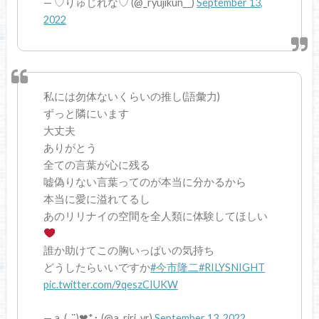
— ♡りゅじれな︎♡ (@_ryujikun__)
September 13,
2022
私には勿体ないくらいの推し(語彙力)
ずっと隣にいます
大丈夫
ありがとう
全ての言葉が心に残る
嘘偽りない言葉ってのが本当に分かるから
本当に愛に溢れてるし
あのリリナイの空間を全人類に体験してほしい
誰か助けてこの胸いっぱいの気持ち
どうしたらいいですか
#今市隆二
#RILYSNIGHT
pic.twitter.com/9qeszCIUKW
— a_(◡̈)❤︎*･ (@a_riri_yr)
September 13, 2022