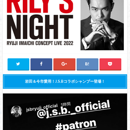
岩田＆今市愛用！J.S.Bコラボシャンプー登場！