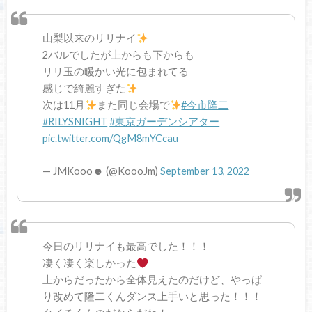
山梨以来のリリナイ
2バルでしたが上からも下からも
リリ玉の暖かい光に包まれてる
感じで綺麗すぎた
次は11月
また同じ会場で
#今市隆二
#RILYSNIGHT
#東京ガーデンシアター
pic.twitter.com/QgM8mYCcau
— JMKooo☻ (@KoooJm)
September 13, 2022
今日のリリナイも最高でした！！！
凄く凄く楽しかった
上からだったから全体見えたのだけど、やっぱ
り改めて隆二くんダンス上手いと思った！！！