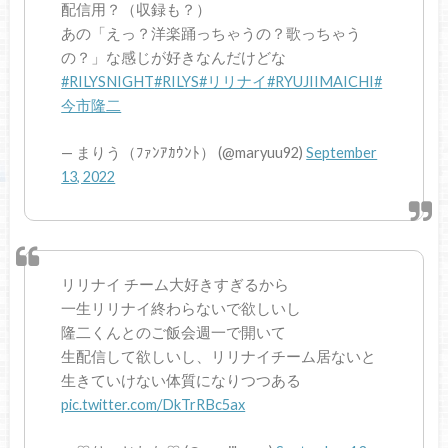
配信用？（収録も？）
あの「えっ？洋楽踊っちゃうの？歌っちゃう
の？」な感じが好きなんだけどな
#RILYSNIGHT
#RILYS
#リリナイ
#RYUJIIMAICHI
#
今市隆二
— まりう（ﾌｧﾝｱｶｳﾝﾄ） (@maryuu92)
September
13, 2022
リリナイ チーム大好きすぎるから
一生リリナイ終わらないで欲しいし
隆二くんとのご飯会週一で開いて
生配信して欲しいし、リリナイチーム居ないと
生きていけない体質になりつつある
pic.twitter.com/DkTrRBc5ax