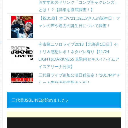
おすすめのドリンク「コンブチャクレンズ」
とは！？【詳細を徹底調査！】
【祝31歳】本日9/21はELLYさんの誕生日！フ
ァンの声や過去の誕生日について調査！
今市隆二ソロライブ2018【北海道1日目】セ
トリ＆感想レポ！ネタバレ有り【11/24
LIGHT&DARKNESS 真駒内セキスイハイムア
イスアリーナ公演】
三代目ライブ追加公演日程決定！”2017MP”チ
ケット先行予約情報まとめ！
三代目JSBLINE@始めました♪
三代目の新曲「starting over」詳細！4月15日
発売！特典は？
三代目JSBの全アルバム＆シングル作品が無