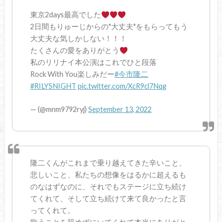
東京2days最高でした
2日間もりゅーじからの"大丈夫"をもらってもう
大丈夫な気しかしない！！！
たくさんの愛をありがとう
私のリリナイ本公演はこれでひと段落
Rock With You楽しみだー
#今市隆二
#RILYSNIGHT
pic.twitter.com/XcR9cl7Nqg
— (@mnm9792ryj)
September 13, 2022
隆二くんがこれまで乗り越えてきた辛いこと、
悲しいこと、私たちの想像をはるかに超えるも
のなはずなのに、それでもステージに立ち続け
てくれて、そして立ち続けて来て良かったと言
ってくれて。