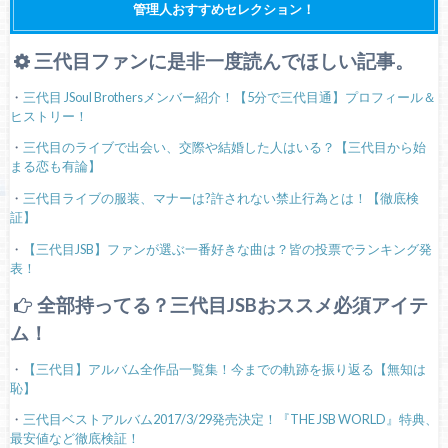
管理人おすすめセレクション！
三代目ファンに是非一度読んでほしい記事。
・
三代目 JSoul Brothersメンバー紹介！【5分で三代目通】プロフィール＆
ヒストリー！
・
三代目のライブで出会い、交際や結婚した人はいる？【三代目から始
まる恋も有論】
・
三代目ライブの服装、マナーは?許されない禁止行為とは！【徹底検
証】
・
【三代目JSB】ファンが選ぶ一番好きな曲は？皆の投票でランキング発
表！
全部持ってる？三代目JSBおススメ必須アイテ
ム！
・
【三代目】アルバム全作品一覧集！今までの軌跡を振り返る【無知は
恥】
・
三代目ベストアルバム2017/3/29発売決定！『THE JSB WORLD』特典、
最安値など徹底検証！