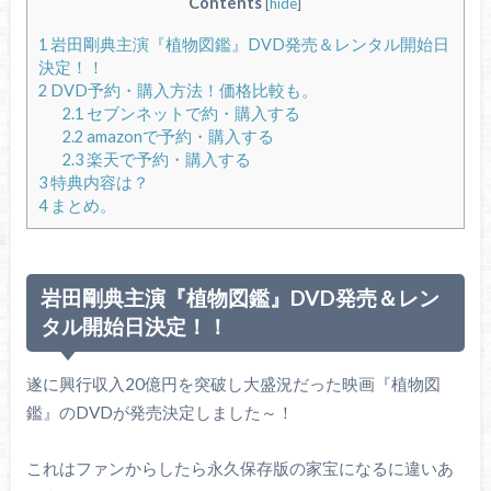
Contents
[
hide
]
1
岩田剛典主演『植物図鑑』DVD発売＆レンタル開始日
決定！！
2
DVD予約・購入方法！価格比較も。
2.1
セブンネットで約・購入する
2.2
amazonで予約・購入する
2.3
楽天で予約・購入する
3
特典内容は？
4
まとめ。
岩田剛典主演『植物図鑑』DVD発売＆レン
タル開始日決定！！
遂に興行収入20億円を突破し大盛況だった映画『植物図
鑑』のDVDが発売決定しました～！
これはファンからしたら永久保存版の家宝になるに違いあ