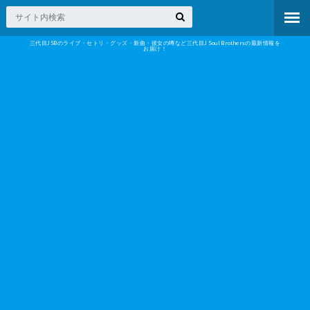
三代目JSBのライブ・セトリ・グッズ・新曲・彼女の噂など三代目J Soul Brothersの最新情報を
お届け！