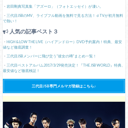
・
岩田剛典写真集「アズーロ」（フォトエッセイ）が凄い。
・
三代目JSBのMV、ライブフル動画を無料で見る方法！ｄTVが初月無料
で熱い！
人気の記事ベスト３
・
HiGH & LOW THE LIVE（ハイアンドロー）DVD予約案内！特典、最安
値など徹底調査！
・
三代目JSBメンバーに飛び交う”彼女の噂”まとめ一覧！
・
三代目ベストアルバム2017/3/29発売決定！『THE JSB WORLD』特典、
最安値など徹底検証！
三代目JSB専門メルマガ登録はこちら♪