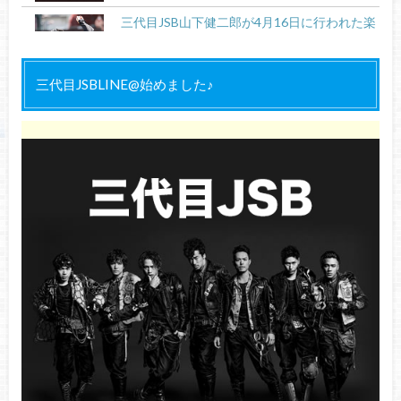
三代目JSB山下健二郎が4月16日に行われた楽
天 – ソフトバンク戦の始球式に登場！始球式
の様子をご紹介
三代目JSBLINE@始めました♪
三代目JSB今市隆二・登坂広臣ライブ
2020【愛知・ナゴヤドーム】セトリ＆感想レ
ポ！ネタバレ有り【2/9 LDH PERFECT YEAR
2020 SPECIAL SHOWCASE】
三代目ライブ2016【大阪京セラ】セトリ＆感
想レポ！【11/20METROPOLIZ】ネタバレ有
り！
三代目J SOUL BROTHERS・ELLYライブ
『NEOTOKYO presents ～SUMMER ISLAND
2022～』大阪公演セトリ＆ライブレポ！
岩田剛典・登坂広臣・今市隆二の『美肌』の
秘訣を徹底調査！