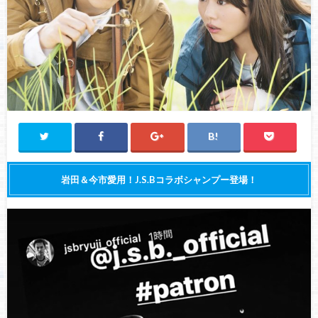
岩田＆今市愛用！J.S.Bコラボシャンプー登場！